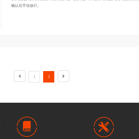
确认后手动放行。
1
2