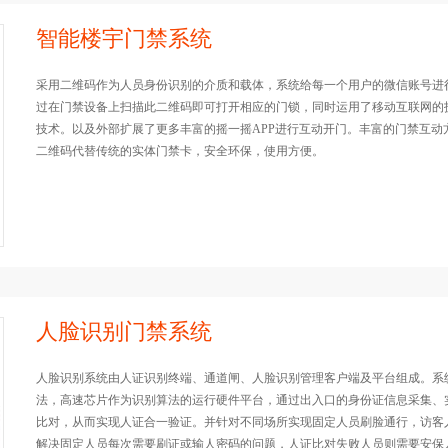
智能楼宇门禁系统
采用二维码作为人员身份识别的介质和载体，系统给每一个用户的微信账号进
过在门禁设备上扫描此二维码即可打开相应的门锁，同时运用了移动互联网的
技术。以及外部扩展了更多丰富的摇一摇APP进行互动开门。丰富的门禁互动
二维码代替传统的实体门禁卡，安全环保，使用方便。
人脸识别门禁系统
人脸识别系统由人证识别终端、通道闸、人脸识别管理客户端及平台组成。系
法，高速芯片作为识别算法的运行硬件平台，通过出入口的身份证信息采集、
比对，从而实现人证合一验证。并针对不同场所实现固定人员刷脸通行，访客
解决固定人员每次需要刷证或输人密码的问题，人证比对失败人员则需要安保