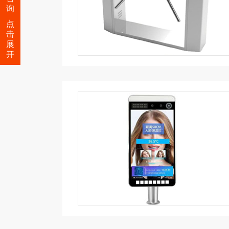
询
点
击
展
开