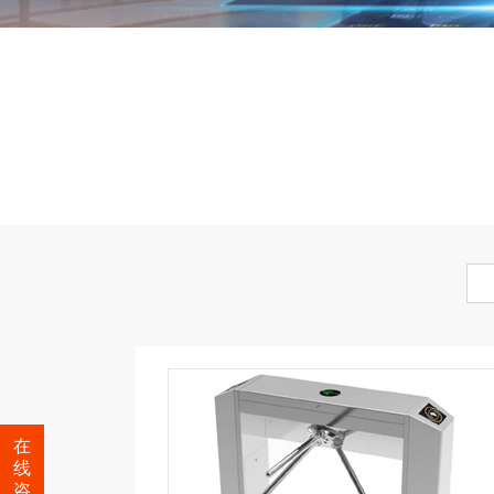
在
线
咨