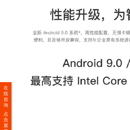
在
线
咨
询
点
击
展