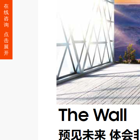
在
线
咨
询
点
击
展
开