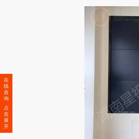
在
线
咨
询
点
击
展
开