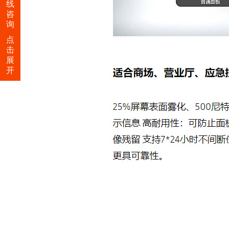
线
咨
询
点
击
展
开